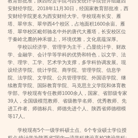
教育部批准，陕西经贸学院与西安统计学院合并组建西
安财经学院。2018年11月30日，经国家教育部批准，西
安财经学院更名为西安财经大学。学校现有长安、雁
塔、翠华东、翠华西4个校区，占地面积1600余亩。雁
塔、翠华校区毗邻驰名中外的唐代大雁塔，长安校区位
于秦岭北麓的神禾塬上，环境优雅，文化底蕴深厚。
学校以经济学、管理学为主干，凸显统计学、财政
学、金融学、会计学等学科的优势和特色，以文学、法
学、理学、工学、艺术学为支撑，多学科协调发展。现
设经济学院、统计学院、商学院、管理学院、信息学
院、法学院、文学院、公共管理学院、外国语学院、继
续教育学院、国际教育学院、马克思主义学院和体育教
学部。学校现有专任教师1000余人，国家、省部级专家
39人，全国级模范教师、省级教学名师、优秀教师、先
进工作者、师德标兵、师德先进个人、陕西省师德楷模
等17人。
学校现有5个一级学科硕士点、6个专业硕士学位授
权点;统计学为陕西省“国内一流学科建设高校”建设学科;