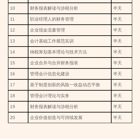
10
财务报表解读与涉税分析
半天
11
职业经理人的财务管理
半天
12
企业现金流量管理
半天
13
会计基础工作规范实训
半天
14
纳税筹划基本理论与技术方法
半天
15
企业合并与合并财务报表
半天
16
管理会计信息化建设
半天
17
基于制度创新的风险一收益动态平衡
半天
18
管理会计理论与实务
半天
19
财务报表解读与涉税分析
半天
20
企业价值创造与可持续发展
半天