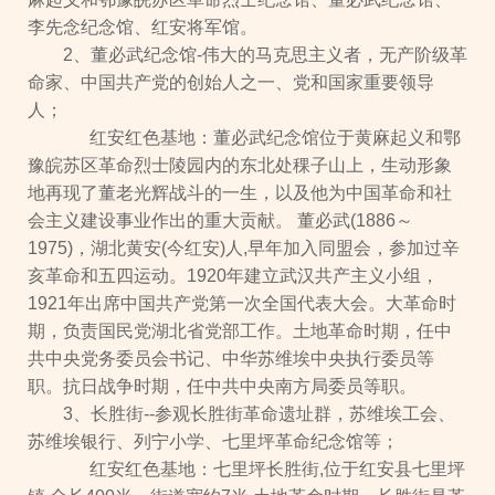
李先念纪念馆、红安将军馆。
2、董必武纪念馆-伟大的马克思主义者，无产阶级革
命家、中国共产党的创始人之一、党和国家重要领导
人；
红安红色基地：董必武纪念馆位于黄麻起义和鄂
豫皖苏区革命烈士陵园内的东北处稞子山上，生动形象
地再现了董老光辉战斗的一生，以及他为中国革命和社
会主义建设事业作出的重大贡献。 董必武(1886～
1975)，湖北黄安(今红安)人,早年加入同盟会，参加过辛
亥革命和五四运动。1920年建立武汉共产主义小组，
1921年出席中国共产党第一次全国代表大会。大革命时
期，负责国民党湖北省党部工作。土地革命时期，任中
共中央党务委员会书记、中华苏维埃中央执行委员等
职。抗日战争时期，任中共中央南方局委员等职。
3、长胜街--参观长胜街革命遗址群，苏维埃工会、
苏维埃银行、列宁小学、七里坪革命纪念馆等；
红安红色基地：七里坪长胜街,位于红安县七里坪