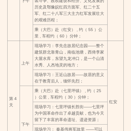
下午
装斗争、政权建设和经济、文化发展的
历史及鄂豫皖红四方面军、红二十五
军、红二十八军三大主力红军发展壮大
的艰难历程；
乘（大巴）赴（红安） , 约（ 55 ）公
里 , 车程约（ 60 ）分钟；
现场学习：李先念故居纪念园——整个
建筑群北靠青山，南临池塘，西倚李家
大屋水库，东望九龙冲口，是一个山清
上午
水秀、人杰地灵的地方；
现场学习：王近山故居——故居的意义
在于教育后人，缅怀先烈；
乘（大巴）赴（七里坪镇） , 约（ 25
）公里 , 车程约（ 30 ）分钟；
第 4
红安
天
现场学习：七里坪镇长胜街——七里坪
为中国革命作出了卓越贡献，也为今天
留下了丰富的革命遗址、遗迹资源；
下午
现场学习： 秦基伟将军故里 ——可以