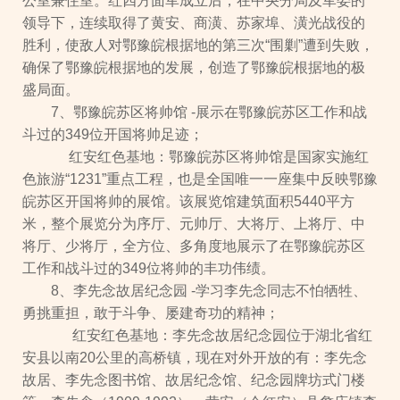
公室兼住室。红四方面军成立后，在中央分局及军委的
领导下，连续取得了黄安、商潢、苏家埠、潢光战役的
胜利，使敌人对鄂豫皖根据地的第三次“围剿”遭到失败，
确保了鄂豫皖根据地的发展，创造了鄂豫皖根据地的极
盛局面。
7、鄂豫皖苏区将帅馆 -展示在鄂豫皖苏区工作和战
斗过的349位开国将帅足迹；
红安红色基地：鄂豫皖苏区将帅馆是国家实施红
色旅游“1231”重点工程，也是全国唯一一座集中反映鄂豫
皖苏区开国将帅的展馆。该展览馆建筑面积5440平方
米，整个展览分为序厅、元帅厅、大将厅、上将厅、中
将厅、少将厅，全方位、多角度地展示了在鄂豫皖苏区
工作和战斗过的349位将帅的丰功伟绩。
8、李先念故居纪念园 -学习李先念同志不怕牺牲、
勇挑重担，敢于斗争、屡建奇功的精神；
红安红色基地：李先念故居纪念园位于湖北省红
安县以南20公里的高桥镇，现在对外开放的有：李先念
故居、李先念图书馆、故居纪念馆、纪念园牌坊式门楼