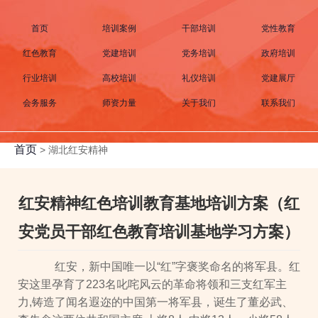
首页
培训案例
干部培训
党性教育
红色教育
党建培训
党务培训
政府培训
行业培训
高校培训
礼仪培训
党建展厅
会务服务
师资力量
关于我们
联系我们
首页
>
湖北红安精神
红安精神红色培训教育基地培训方案（红
安党员干部红色教育培训基地学习方案）
红安，新中国唯一以“红”字褒奖命名的将军县。红
安这里孕育了223名叱咤风云的革命将领和三支红军主
力,铸造了闻名遐迩的中国第一将军县，诞生了董必武、