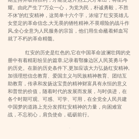
耀。由此产生了“万众一心，为党为民，朴诚勇毅，不胜
不休”的红安精神，这简单十六个字，浓缩了红安英雄儿
女坚定的革命信念,大无畏的牺牲精神,不畏艰险的战斗作
风,全心全意为人民服务的宗旨，他们用生命蘸着鲜血写
就了不朽的革命精髓。
红安的历史是红色的,它在中国革命波澜壮阔的史
册中有着精彩纷呈的篇章,记录着鄂豫边区人民英勇斗争
的历史。在新的历史条件下,更加应该大力弘扬红安精神,
加强理想信念教育、爱国主义与民族精神教育、团结互
助教育，传承和发扬这宝贵的精神财富具有永恒的意义
和普世的价值，随着时代的发展而发展，与时俱进，在
各个时期可观、可感、可学、可用，在全党全人民共建
中国梦的道路上充分发挥红安精神的力量，向困难宣
战，不忘初心，肩负使命，砥砺前行。