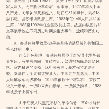
等。李先念（1909-1992），黄安（今红安）县詹店镇李
家大屋人。无产阶级革命家、军事家。1927年加入中国
共产党，同年参加黄麻起义，历任红31师班长、高桥区
委书记、县苏维埃政府主席。1983年任中华人民共和国
主席，1988至1992年任全国政协主席。故居内以图片和
文字展示他在不同历史时期的重大事件、业绩和历史功
勋。
9、秦基伟将军故里-追寻秦基伟功勋显赫的共和国上
将光辉的一生；
红安红色基地：秦基伟故居位于红安县七里坪镇
秦罗庄，有平房两间，青砖布瓦，普通鄂东民居建筑风
格。室内摆设的桌椅、床柜等家具，基本保持原居面
貌。秦基伟，湖北省红安县人。中国共产党党员，中国
人民解放军高级将领。1955年被授予中将军衔，荣获二
级八一勋章、一级独立自由勋章、一级解放勋章， 1988
年被授予上将军衔。
由于红安人民坚定不移的革命信念，革命才能长
期坚持并取得胜利，才能使这片热土人才辈出，将星闪