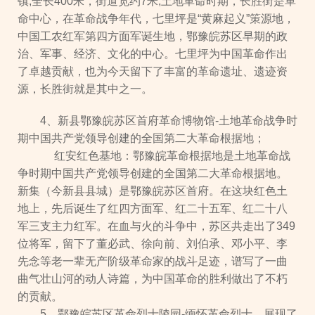
镇,全长400米，街道宽约7米,土地革命时期，长胜街是革
命中心，在革命战争年代，七里坪是“黄麻起义”策源地，
中国工农红军第四方面军诞生地，鄂豫皖苏区早期的政
治、军事、经济、文化的中心。七里坪为中国革命作出
了卓越贡献，也为今天留下了丰富的革命遗址、遗迹资
源，长胜街就是其中之一。
4、新县鄂豫皖苏区首府革命博物馆-土地革命战争时
期中国共产党领导创建的全国第二大革命根据地；
红安红色基地：鄂豫皖革命根据地是土地革命战
争时期中国共产党领导创建的全国第二大革命根据地。
新集（今新县县城）是鄂豫皖苏区首府。在这块红色土
地上，先后诞生了红四方面军、红二十五军、红二十八
军三支主力红军。在血与火的斗争中，苏区共走出了349
位将军，留下了董必武、徐向前、刘伯承、邓小平、李
先念等老一辈无产阶级革命家的战斗足迹，谱写了一曲
曲气壮山河的动人诗篇，为中国革命的胜利做出了不朽
的贡献。
5、鄂豫皖苏区革命烈士陵园-缅怀革命烈士，展现了