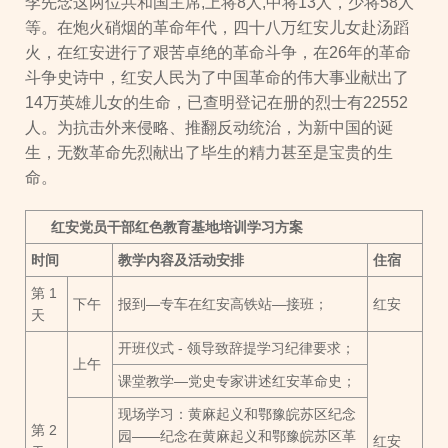
李先念这两位共和国主席,上将8人,中将13人，少将58人
等。在炮火硝烟的革命年代，四十八万红安儿女赴汤蹈
火，在红安进行了艰苦卓绝的革命斗争，在26年的革命
斗争史诗中，红安人民为了中国革命的伟大事业献出了
14万英雄儿女的生命，已查明登记在册的烈士有22552
人。为抗击外来侵略、推翻反动统治，为新中国的诞
生，无数革命先烈献出了毕生的精力甚至是宝贵的生
命。
红安党员干部红色教育基地培训学习方案
时间
教学内容及活动安排
住宿
第 1
下午
报到—专车在红安高铁站—接班；
红安
天
开班仪式 - 领导致辞提学习纪律要求；
上午
课堂教学—党史专家讲述红安革命史；
现场学习：黄麻起义和鄂豫皖苏区纪念
第 2
园——纪念在黄麻起义和鄂豫皖苏区革
红安