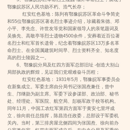
鄂豫皖苏区人民功勋不朽、浩气长存；
红安红色基地：陈列有鄂豫皖苏区革命斗争简史
和55位鄂豫皖苏区著名烈士事迹介绍，珍藏着朱德、邓
小平、李先念、许世友等党和国家领导人的亲笔题词及
吴焕先、高敬亭等烈士遗物4500余件，安葬着近百位著
名烈士和红军首长遗骨，纪念着鄂豫皖苏区13万多名革
命烈士。在全国属建筑时间早、烈士资料齐全、知名度
高的烈士陵园之一。
6、鄂豫皖分局及红四方面军总部旧址 -创造大别山
局部执政的辉煌，见证我们党艰难奋斗历程；
红安红色基地： 1931年5月，鄂豫皖军事委员会
在新集成立。军委主席由分局书记张国焘兼任，曾中
生、邝继勋为副主席。军委下设参谋部、政治部、秘书
处、经理处、军医院、航空局、彭杨军政干校等机构。
同年11月，中国工农红军第四方面军于黄安七里坪成
立，徐向前任总指挥，陈昌浩任政委，总部设于军委机
关内。当时，第三排房屋北侧四间为张国焘、徐向前办