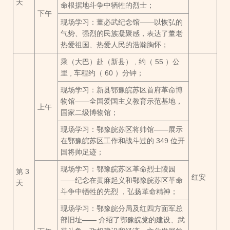
天
命根据地斗争中牺牲的烈士；
下午
现场学习：董必武纪念馆——以恢弘的
气势、强烈的民族凝聚感，表达了董老
热爱祖国、热爱人民的浩瀚胸怀；
乘（大巴）赴（新县） , 约（ 55 ）公
里 , 车程约（ 60 ）分钟；
现场学习：新县鄂豫皖苏区首府革命博
物馆——全国爱国主义教育示范基地，
上午
国家二级博物馆；
现场学习：鄂豫皖苏区将帅馆——展示
在鄂豫皖苏区工作和战斗过的 349 位开
国将帅足迹；
现场学习：鄂豫皖苏区革命烈士陵园
第 3
红安
——纪念在黄麻起义和鄂豫皖苏区革命
天
斗争中牺牲的先烈 ，弘扬革命精神；
现场学习：鄂豫皖分局及红四方面军总
部旧址—— 介绍了鄂豫皖党的建设、武