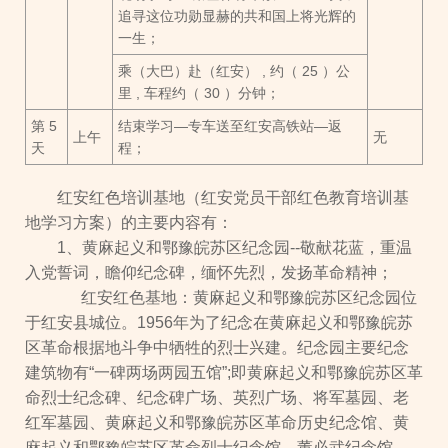
追寻这位功勋显赫的共和国上将光辉的
一生；
乘（大巴）赴（红安） , 约（ 25 ）公
里 , 车程约（ 30 ）分钟；
第 5
结束学习—专车送至红安高铁站—返
上午
无
天
程；
红安红色培训基地（红安党员干部红色教育培训基
地学习方案）的主要内容有：
1、黄麻起义和鄂豫皖苏区纪念园--敬献花蓝，重温
入党誓词，瞻仰纪念碑，缅怀先烈，发扬革命精神；
红安红色基地：黄麻起义和鄂豫皖苏区纪念园位
于红安县城位。1956年为了纪念在黄麻起义和鄂豫皖苏
区革命根据地斗争中牺牲的烈士兴建。纪念园主要纪念
建筑物有“一碑两场两园五馆”;即黄麻起义和鄂豫皖苏区革
命烈士纪念碑、纪念碑广场、英烈广场、将军墓园、老
红军墓园、黄麻起义和鄂豫皖苏区革命历史纪念馆、黄
麻起义和鄂豫皖苏区革命烈士纪念馆、董必武纪念馆、